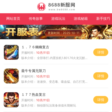
网站首页
传奇故事
游戏玩法
游戏秘籍
新手技巧
更新时间：2025-10-11
１．７６幽幽复古
详情
开服时间：
10月/11日
版本介绍：
全部靠打.内置挂机1.801.76火龙沉默微变
最牛专属无限刀
详情
开服时间：
10月/11日
版本介绍：
攻速快、变态毒、吸血猛、自己打茺值玩
１７７热血复古
详情
开服时间：
10月/11日
版本介绍：
独创新玩法装备保值长期耐玩