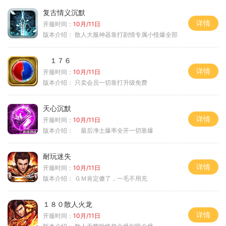
复古情义沉默
详情
开服时间：
10月/11日
版本介绍：
散人大服神器靠打剧情专属小怪爆全部
１７６
详情
开服时间：
10月/11日
版本介绍：
只卖会员一切靠打升级免费
天心沉默
详情
开服时间：
10月/11日
版本介绍：
最后净土爆率全开一切靠爆
耐玩迷失
详情
开服时间：
10月/11日
版本介绍：
ＧＭ肯定傻了，一毛不用充
１８０散人火龙
详情
开服时间：
10月/11日