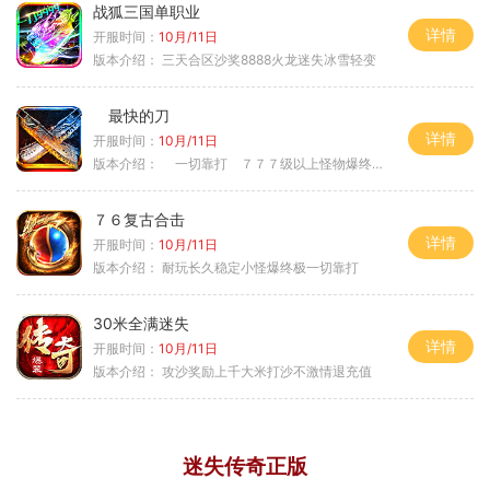
战狐三国单职业
详情
开服时间：
10月/11日
版本介绍：
三天合区沙奖8888火龙迷失冰雪轻变
最快的刀
详情
开服时间：
10月/11日
版本介绍：
一切靠打 ７７７级以上怪物爆终极
７６复古合击
详情
开服时间：
10月/11日
版本介绍：
耐玩长久稳定小怪爆终极一切靠打
30米全满迷失
详情
开服时间：
10月/11日
版本介绍：
攻沙奖励上千大米打沙不激情退充值
迷失传奇正版