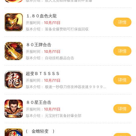
版本介绍：
散人无赞助终极全爆剑甲全爆
１.８０血色火龍
详情
开服时间：
10月/11日
版本介绍：
装备全爆赞助可打保值回収
８０王牌合击
详情
开服时间：
10月/11日
版本介绍：
自动挂机极品合击
超变ＢＴＳＳＳＳ
详情
开服时间：
10月/11日
版本介绍：
极速一秒⑩刀倍攻神器攻速９９９９①挑
８０星王合击
详情
开服时间：
10月/11日
版本介绍：
元宝好打装备好爆全部
( 金蟾轻变 )