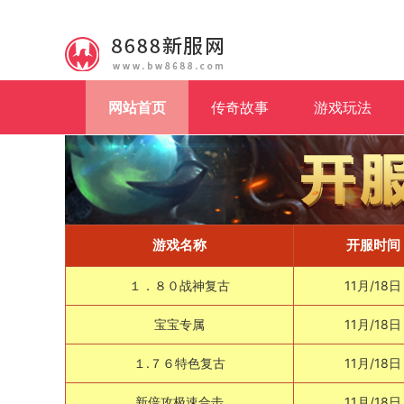
网站首页
传奇故事
游戏玩法
游戏名称
开服时间
１．８０战神复古
11月/18日
宝宝专属
11月/18日
１.７６特色复古
11月/18日
新倍攻极速合击
11月/18日