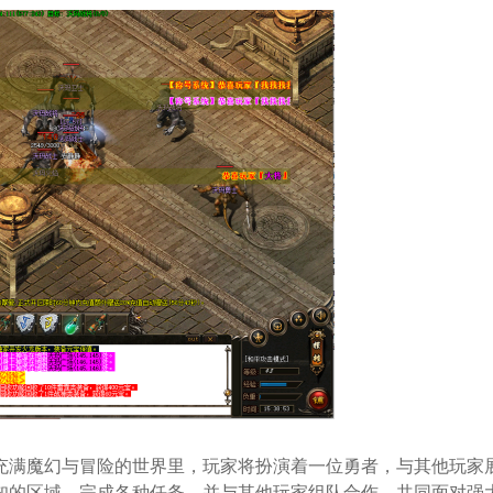
充满魔幻与冒险的世界里，玩家将扮演着一位勇者，与其他玩家
知的区域，完成各种任务，并与其他玩家组队合作，共同面对强