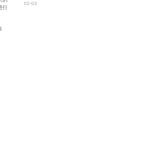
02-03
进行
多