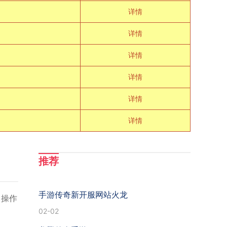
详情
详情
详情
详情
详情
详情
推荐
手游传奇新开服网站火龙
、操作
02-02