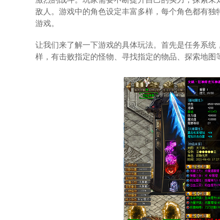
敌人。游戏中的角色设定丰富多样，每个角色都有独
游戏。
让我们来了解一下游戏的具体玩法。首先是任务系统
样，有击败指定的怪物、寻找指定的物品、探索地图