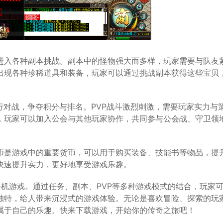
进入各种副本挑战。副本中的怪物强大而多样，玩家需要与队友
出现各种珍稀道具和装备，玩家可以通过挑战副本获得这些宝贝
行对战，争夺积分与排名。PVP战斗激烈刺激，需要玩家实力与
，玩家可以加入公会与其他玩家协作，共同参与公会战、守卫领
币是游戏中的重要货币，可以用于购买装备、技能书等物品，提
快速提升实力，更好地享受游戏乐趣。
手机游戏。通过任务、副本、PVP等多种游戏模式的结合，玩家
独特，给人带来沉浸式的游戏体验。无论是喜欢冒险、探索的玩
属于自己的乐趣。快来下载游戏，开始你的传奇之旅吧！