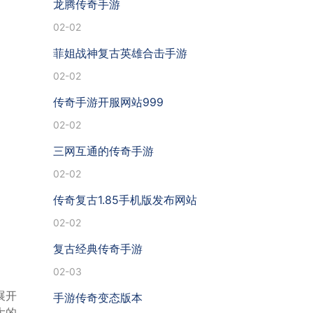
龙腾传奇手游
02-02
菲姐战神复古英雄合击手游
02-02
传奇手游开服网站999
02-02
三网互通的传奇手游
02-02
传奇复古1.85手机版发布网站
02-02
复古经典传奇手游
02-03
展开
手游传奇变态版本
大的