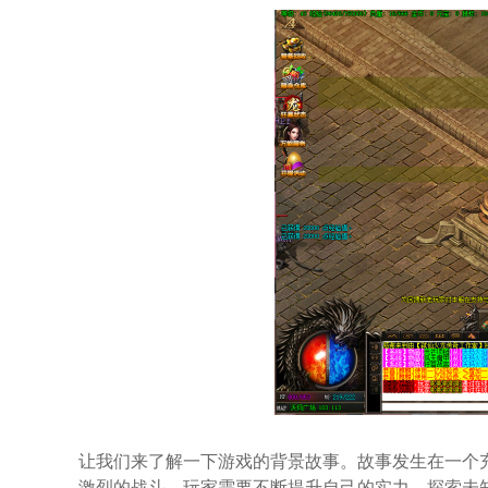
让我们来了解一下游戏的背景故事。故事发生在一个
激烈的战斗。玩家需要不断提升自己的实力，探索未