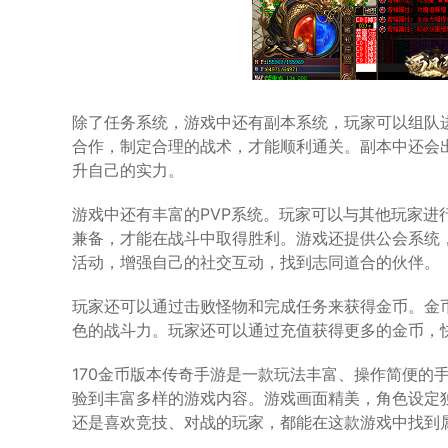
除了任务系统，游戏中还有副本系统，玩家可以组队
合作，制定合理的战术，才能顺利通关。副本中还会
升自己的实力。
游戏中还有丰富的PVP系统。玩家可以与其他玩家进
兼备，才能在战斗中取得胜利。游戏还提供公会系统
活动，增强自己的社交互动，找到志同道合的伙伴。
玩家还可以通过击败怪物和完成任务来获得金币。金
色的战斗力。玩家还可以通过充值获得更多的金币，
170金币版本传奇手游是一款玩法丰富、操作简便的
验到丰富多样的游戏内容。游戏画面精美，角色设定
还是喜欢竞技、对战的玩家，都能在这款游戏中找到