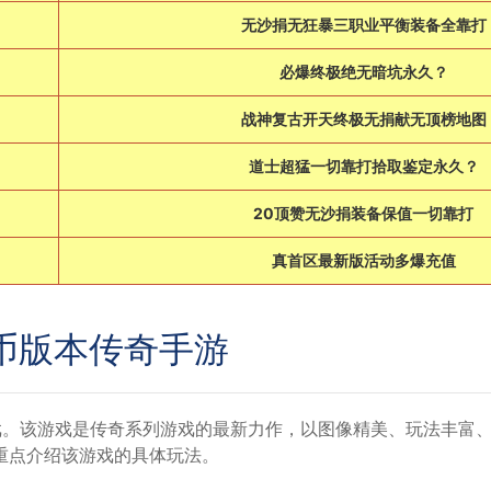
无沙捐无狂暴三职业平衡装备全靠打
必爆终极绝无暗坑永久？
战神复古开天终极无捐献无顶榜地图
道士超猛一切靠打拾取鉴定永久？
20顶赞无沙捐装备保值一切靠打
真首区最新版活动多爆充值
金币版本传奇手游
戏。该游戏是传奇系列游戏的最新力作，以图像精美、玩法丰富
重点介绍该游戏的具体玩法。