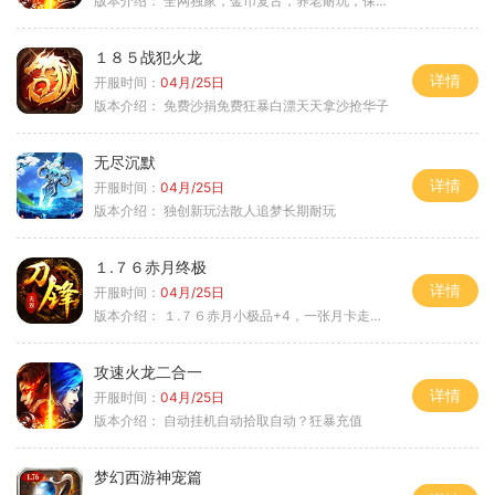
版本介绍：
全网独家，金币复古，养老耐玩，保底回収
１８５战犯火龙
详情
开服时间：
04月/25日
版本介绍：
免费沙捐免费狂暴白漂天天拿沙抢华子
无尽沉默
详情
开服时间：
04月/25日
版本介绍：
独创新玩法散人追梦长期耐玩
１.７６赤月终极
详情
开服时间：
04月/25日
版本介绍：
１.７６赤月小极品+4，一张月卡走天涯c
攻速火龙二合一
详情
开服时间：
04月/25日
版本介绍：
自动挂机自动拾取自动？狂暴充值
梦幻西游神宠篇