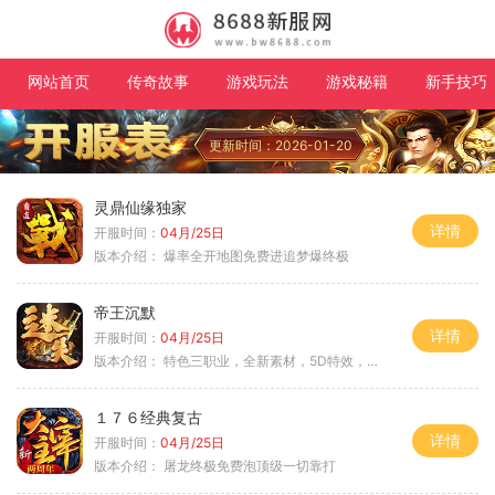
网站首页
传奇故事
游戏玩法
游戏秘籍
新手技巧
更新时间：2026-01-20
灵鼎仙缘独家
详情
开服时间：
04月/25日
版本介绍：
爆率全开地图免费进追梦爆终极
帝王沉默
详情
开服时间：
04月/25日
版本介绍：
特色三职业，全新素材，5D特效，不卡图
１７６经典复古
详情
开服时间：
04月/25日
版本介绍：
屠龙终极免费泡顶级一切靠打