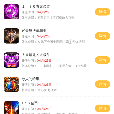
１．７６青龙传奇
详情
开服时间：
04月/25日
版本介绍：
召唤月灵？无门槛散人首选
迷失無法单职业
详情
开服时间：
04月/25日
版本介绍：
０元下全图小怪爆终极①秒３切割
７６屠龙Ｘ大极品
详情
开服时间：
04月/25日
版本介绍：
（一切靠打）（不用充值）（全部看脸）
散人的暗黑
详情
开服时间：
04月/25日
版本介绍：
良心服.超便宜
1７６金币
详情
开服时间：
04月/25日